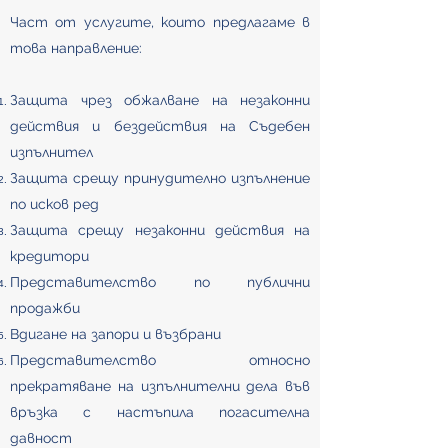
Част от услугите, които предлагаме в
това направление:
З
ащита чрез обжалване на незаконни
действия и бездействия на Съдебен
изпълнител
Защита срещу принудително изпълнение
по исков ред
Защита срещу незаконни действия на
кредитори
Представителство по публични
продажби
Вдигане на запори и възбрани
Представителство относно
прекратяване на изпълнителни дела във
връзка с настъпила погасителна
давност