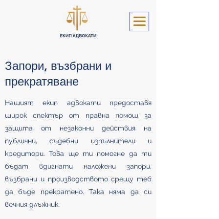
Запори, възбрани и
прекратяване
​Нашият екип адвокати предоставя
широк спектър от правна помощ за
защита от незаконни действия на
публични, съдебни изпълнители и
кредитори. Това ще ти помогне да ти
бъдат вдигнати наложени запори,
възбрани и производството срещу теб
да бъде прекратено. Така няма да си
вечния длъжник.