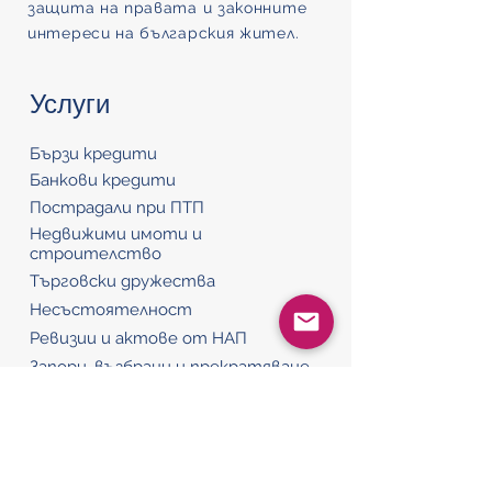
защита на правата и законните
интереси на българския жител.
Услуги
Бързи кредити
Банкови кредити
Пострадали при ПТП
Недвижими имоти и
строителство
Търговски дружества
Несъстоятелност
Ревизии и актове от НАП
Запори, възбрани и прекратяване
Полезна информация
Блог