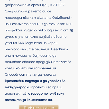
доброволческа организация AIESEC.
След дипломирането си се
присъединява към екипа на Out2Bound -
най-голямата агенция за технологични
продажби, където ръководи екип от 25
души и значително развива своите
умения във воденето на хора и
технологичните решения. Неговият
опит помага на бизнесите да
решават своите предизвикателства
чрез
иновативни стратегии
.
Способността му да прилага
креативни подходи и да управлява
международни проекти
го прави
ценен актив,
съсредоточен върху
помощта за клиентите ни
.
Виж целия екип