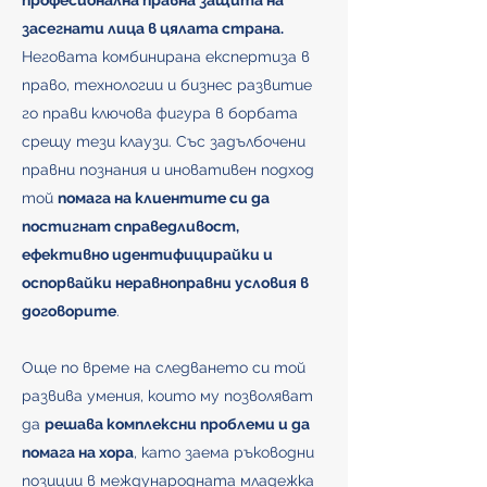
професионална правна защита на
засегнати лица в цялата страна.
Неговата комбинирана експертиза в
право, технологии и бизнес развитие
го прави ключова фигура в борбата
срещу тези клаузи. Със задълбочени
правни познания и иновативен подход
той
помага на клиентите си да
постигнат справедливост,
ефективно идентифицирайки и
оспорвайки неравноправни условия в
договорите
.
Още по време на следването си той
развива умения, които му позволяват
да
решава комплексни проблеми и да
помага на хора
, като заема ръководни
позиции в международната младежка