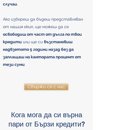
случаи
.
Ако избереш да бъдеш представляван
от нашия екип, ще можеш да се
освободиш от част от дълга по твои
кредити
или ще си
възстановиш
надвзетото 5 години назад без да
заплащаш на кантората процент от
тези суми
.
Свържи се с нас
Кога мога да си върна
пари от Бързи кредити?