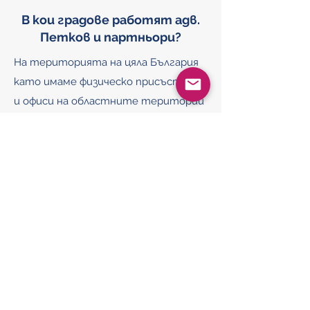
В кои градове работят адв.
Петков и партньори?
На територията на цяла България
като имаме физическо присъствие
и офиси на областните територии
София, Хасково и Силистра. Бързо
достигаме до всички точки на
страната. Не само това, но начални
консултации може да направим
дистанционно, както и да разменим
документи с цел по-голяма бързина.
Колко скоро мога да получа