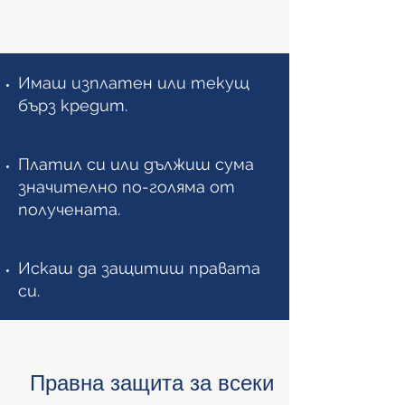
Имаш изплатен или текущ
бърз кредит.
Платил си или дължиш сума
значително по-голяма от
получената.
Искаш да защитиш правата
си.
Правна защита за всеки