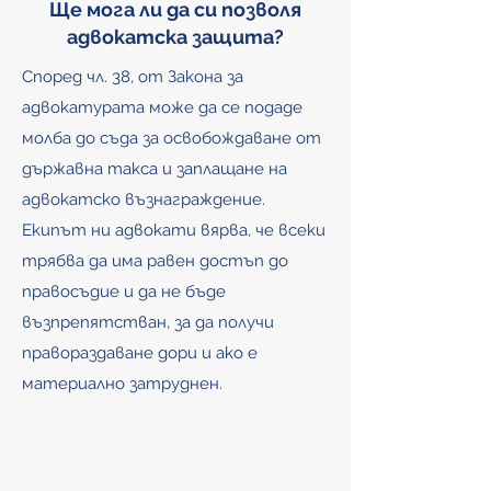
Ще мога ли да си позволя
адвокатска защита?
Според чл. 38, от Закона за
адвокатурата може да се подаде
молба до съда за освобождаване от
държавна такса и заплащане на
адвокатско възнаграждение.
Екипът ни адвокати вярва, че всеки
трябва да има равен достъп до
правосъдие и да не бъде
възпрепятстван, за да получи
правораздаване дори и ако е
материално затруднен.